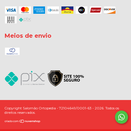
Meios de envio
Copyright Salomão Ortopedia - 72104649/0001-63 - 2026. Todos os
direitos reservados.