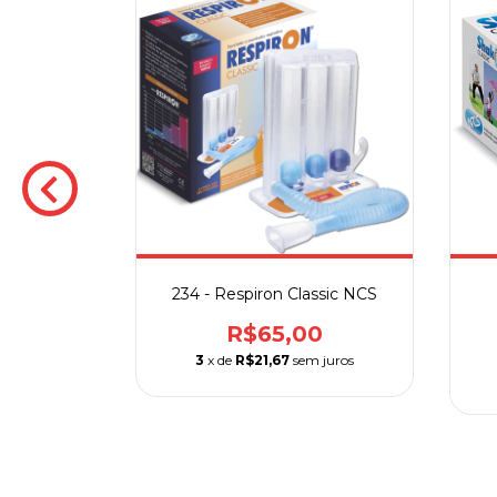
mático Air
234 - Respiron Classic NCS
as Com