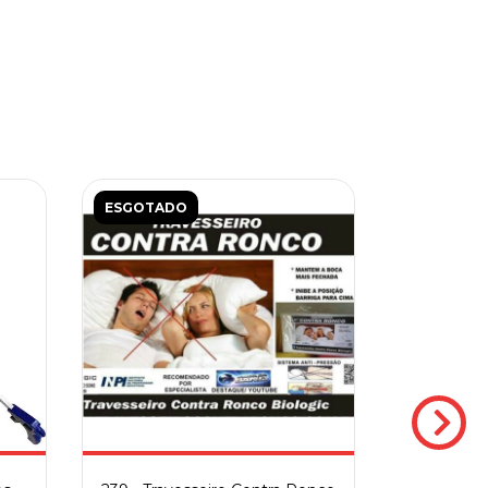
R$228,00
3
x de
R$76,00
sem juros
ESGOTADO
ESGOTAD