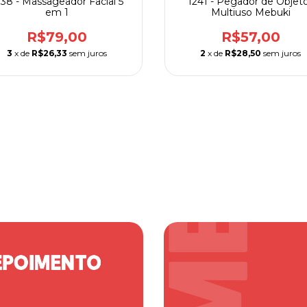
38 - Massageador Facial 5
1241 - Pegador de Objet
em 1
Multiuso Mebuki
R$79,00
R$57,00
3
x de
R$26,33
sem juros
2
x de
R$28,50
sem juros