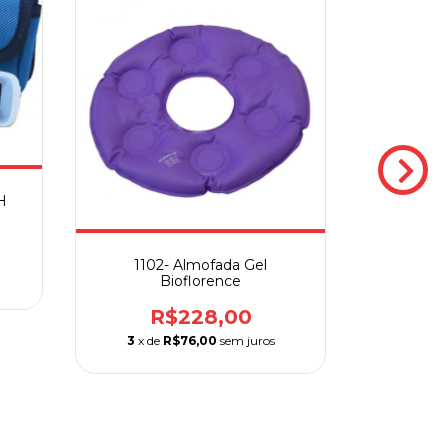
H
Corret
Noturno
1102- Almofada Gel
Bioflorence
3
x de