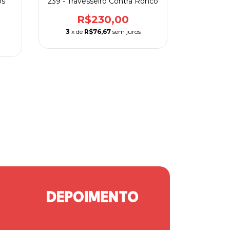
os
239 - Travesseiro Contra Ronco
1218
Estimul
R$230,00
R
3
x de
R$76,67
sem juros
3
x de