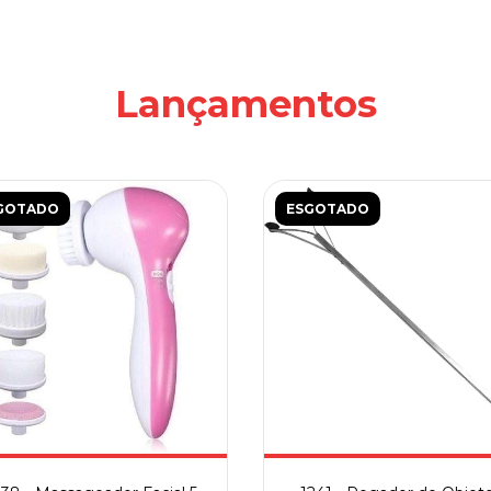
Brônquica NCS
R$80,00
3
x de
R$26,67
sem juros
Lançamentos
GOTADO
ESGOTADO