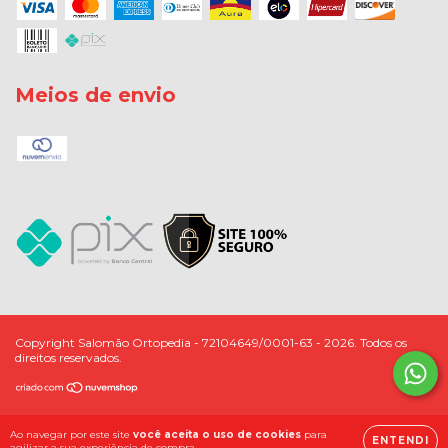
Meios de envio
Copyright Salomão Ortopedia - 72104649/0001-63 - 2026. Todos os
direitos reservados.
Ao navegar por este site
você aceita o uso de cookies
para
ENTENDI
agilizar a sua experiência de compra.