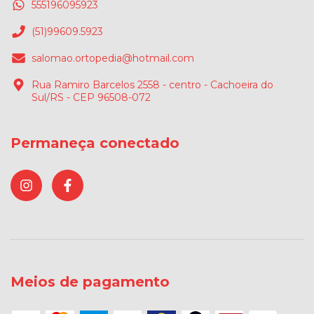
555196095923
(51)99609.5923
salomao.ortopedia@hotmail.com
Rua Ramiro Barcelos 2558 - centro - Cachoeira do
Sul/RS - CEP 96508-072
Permaneça conectado
Meios de pagamento