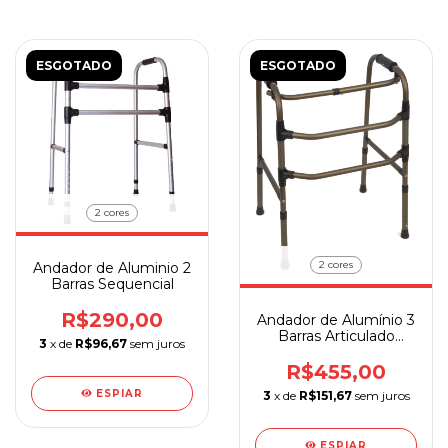
ESGOTADO
ESGOTADO
2 cores
2 cores
Andador de Aluminio 2
Barras Sequencial
R$290,00
Andador de Alumínio 3
Barras Articulado
3
x de
R$96,67
sem juros
Sequencial
R$455,00
ESPIAR
3
x de
R$151,67
sem juros
ESPIAR