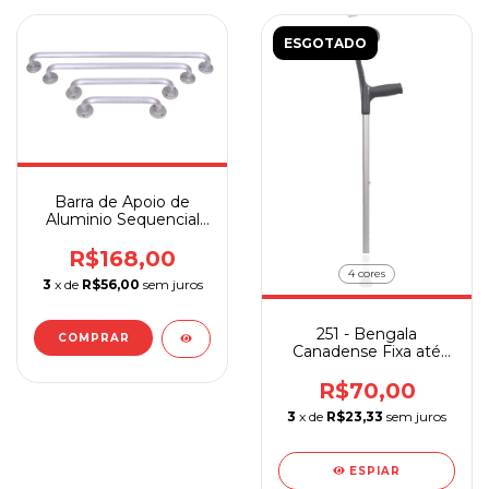
ESGOTADO
Barra de Apoio de
Aluminio Sequencial
30, 40, 60, 80 cm
R$168,00
4 cores
3
x de
R$56,00
sem juros
251 - Bengala
COMPRAR
Canadense Fixa até
110 kg Aluminio
Sequencial Unidade
R$70,00
3
x de
R$23,33
sem juros
ESPIAR