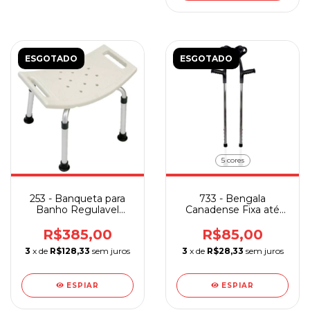
ESGOTADO
ESGOTADO
5 cores
253 - Banqueta para
733 - Bengala
Banho Regulavel
Canadense Fixa até
Bege Sequencial
130 kg Aluminio
Sequencial Unidade
R$385,00
R$85,00
3
x de
R$128,33
sem juros
3
x de
R$28,33
sem juros
ESPIAR
ESPIAR