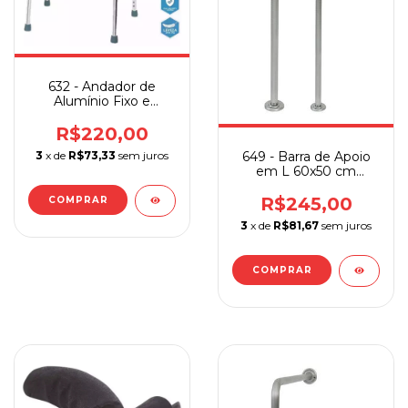
632 - Andador de
Alumínio Fixo e
Articulado 2 em 1
R$220,00
3
x de
R$73,33
sem juros
649 - Barra de Apoio
em L 60x50 cm
Sequencial
R$245,00
3
x de
R$81,67
sem juros