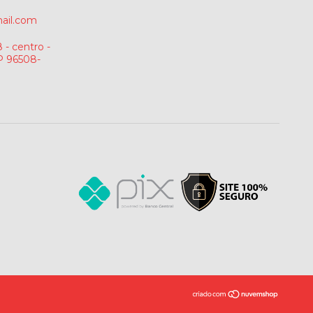
ail.com
 - centro -
P 96508-