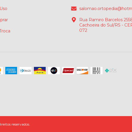
 Uso
salomao.ortopedia@hotm
rar
Rua Ramiro Barcelos 2558
Cachoeira do Sul/RS - CE
072
 Troca
reitos reservados.