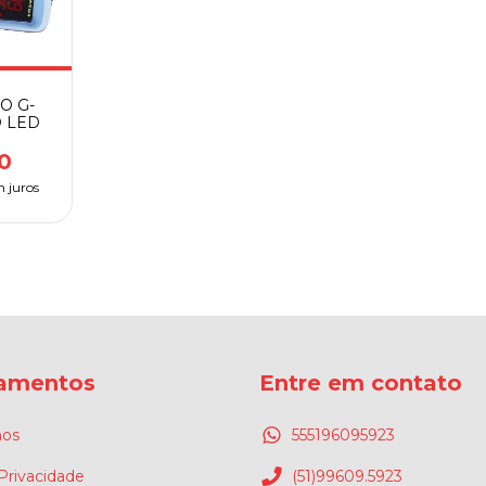
O G-
 LED
0
 juros
amentos
Entre em contato
os
555196095923
 Privacidade
(51)99609.5923