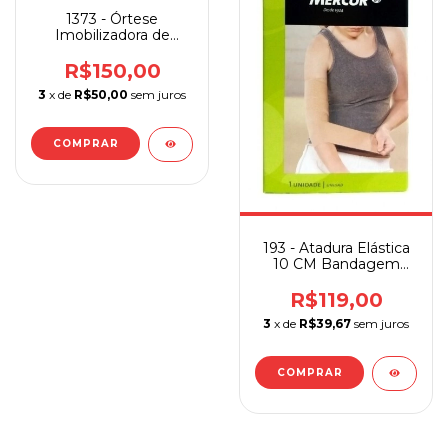
1373 - Órtese
Imobilizadora de
Dedos Ajustável
Bilateral Mercur
R$150,00
3
x de
R$50,00
sem juros
193 - Atadura Elástica
10 CM Bandagem
Mercur
R$119,00
3
x de
R$39,67
sem juros