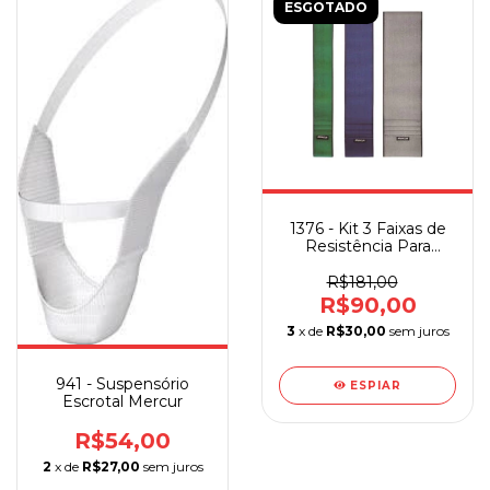
ESGOTADO
1376 - Kit 3 Faixas de
Resistência Para
Exercícios Mercur
R$181,00
R$90,00
3
x de
R$30,00
sem juros
941 - Suspensório
ESPIAR
Escrotal Mercur
R$54,00
2
x de
R$27,00
sem juros