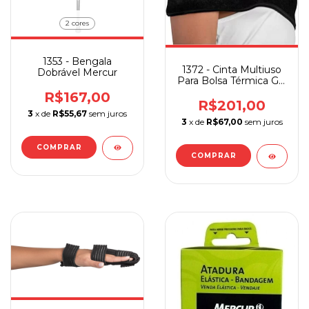
2 cores
1353 - Bengala
1372 - Cinta Multiuso
Dobrável Mercur
Para Bolsa Térmica Gel
Mercur P/ Costas e
R$167,00
Ombros
R$201,00
3
x de
R$55,67
sem juros
3
x de
R$67,00
sem juros
COMPRAR