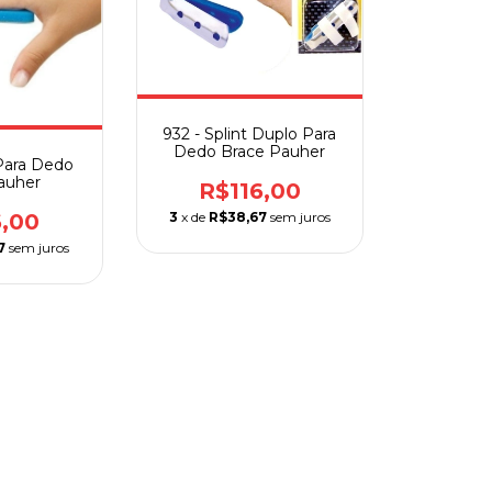
932 - Splint Duplo Para
Dedo Brace Pauher
 Para Dedo
auher
R$116,00
6,00
3
x de
R$38,67
sem juros
7
sem juros