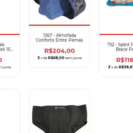
1367 - Almofada
Conforto Entre Pernas
la
752 - Splint
té 150
Brace P
R$204,00
uencial
3
x de
R$68,00
sem juros
0
R$11
m juros
3
x de
R$38,6