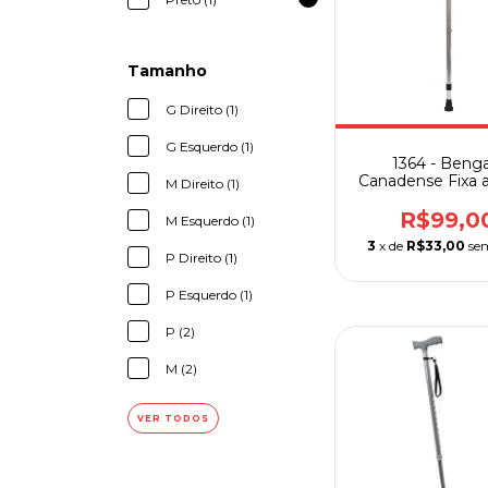
Tamanho
G Direito (1)
G Esquerdo (1)
1364 - Benga
Canadense Fixa a
M Direito (1)
Kg Alumínio Seq
Unidade
R$99,0
M Esquerdo (1)
3
x de
R$33,00
se
P Direito (1)
P Esquerdo (1)
P (2)
M (2)
VER TODOS