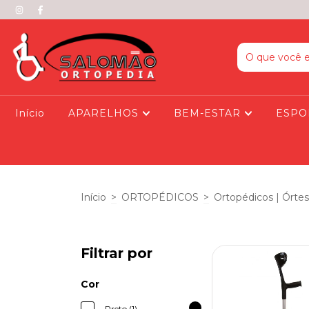
Início
APARELHOS
BEM-ESTAR
ESPO
Início
>
ORTOPÉDICOS
>
Ortopédicos | Órte
Filtrar por
Cor
Preto (1)