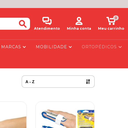
0
Atendimento
Minha conta
Meu carrinho
MARCAS
MOBILIDADE
ORTOPÉDICOS