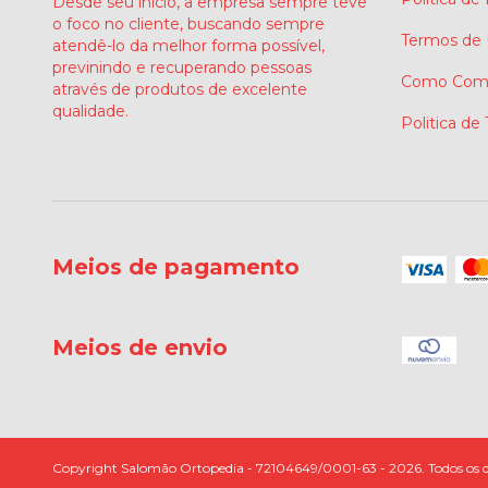
Desde seu início, a empresa sempre teve
o foco no cliente, buscando sempre
Termos de
atendê-lo da melhor forma possível,
previnindo e recuperando pessoas
Como Comp
através de produtos de excelente
qualidade.
Politica de
Meios de pagamento
Meios de envio
Copyright Salomão Ortopedia - 72104649/0001-63 - 2026. Todos os di