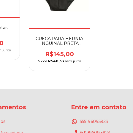
ntas
CUECA PARA HERNIA
0
INGUINAL PRETA
ORTOCENTER DIR/ESQ
 juros
R$145,00
3
x de
R$48,33
sem juros
amentos
Entre em contato
os
555196095923
 Privacidade
(51)99609.5923