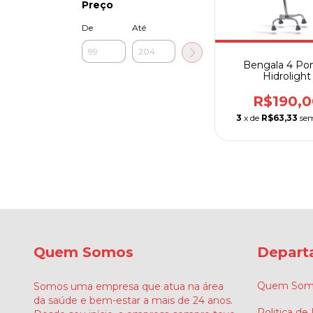
Preço
De
Até
Bengala 4 Po
Hidrolight
R$190,0
3
x de
R$63,33
sem
Quem Somos
Depart
Quem Som
Somos uma empresa que atua na área
da saúde e bem-estar a mais de 24 anos.
Politica de