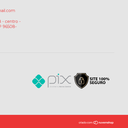
ail.com
 - centro -
P 96508-