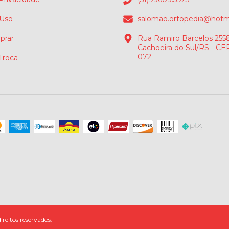
 Uso
salomao.ortopedia@hotm
rar
Rua Ramiro Barcelos 2558
Cachoeira do Sul/RS - CE
072
 Troca
reitos reservados.