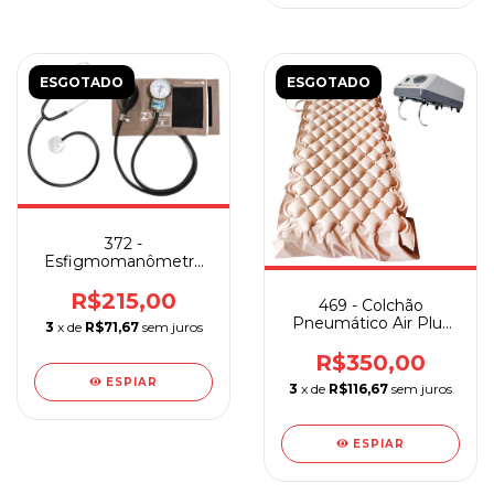
ESGOTADO
ESGOTADO
372 -
Esfigmomanômetro
P.A.Med com
Estetoscópio
R$215,00
469 - Colchão
Pneumático Air Plus
3
x de
R$71,67
sem juros
Anti-Escaras Com
Compressor
R$350,00
ESPIAR
3
x de
R$116,67
sem juros
ESPIAR