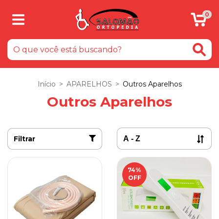
0
Início
>
APARELHOS
>
Outros Aparelhos
Outros Aparelhos
Filtrar
74
%
OFF