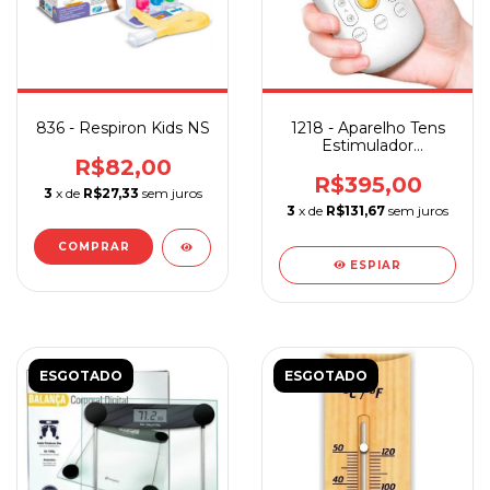
836 - Respiron Kids NS
1218 - Aparelho Tens
Estimulador
Neuromuscular
R$82,00
R$395,00
3
x de
R$27,33
sem juros
3
x de
R$131,67
sem juros
ESPIAR
ESGOTADO
ESGOTADO