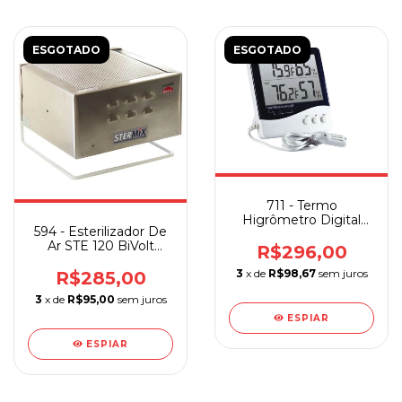
ESGOTADO
ESGOTADO
711 - Termo
Higrômetro Digital
594 - Esterilizador De
Interna e Externa
Ar STE 120 BiVolt
R$296,00
Stermix
3
x de
R$98,67
sem juros
R$285,00
3
x de
R$95,00
sem juros
ESPIAR
ESPIAR