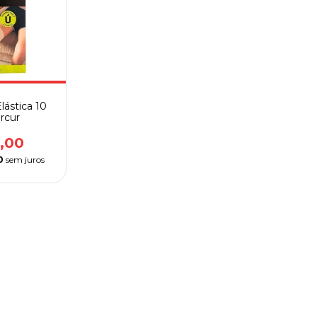
lástica 10
rcur
,00
0
sem juros