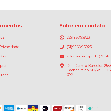
amentos
Entre em contato
os
555196095923
 Privacidade
(51)99609.5923
 Uso
salomao.ortopedia@hotm
rar
Rua Ramiro Barcelos 2558
Cachoeira do Sul/RS - CE
072
 Troca