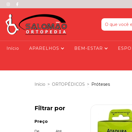
Início
APARELHOS
BEM-ESTAR
ESPO
Início
>
ORTOPÉDICOS
>
Próteses
Filtrar por
Preço
De
Até