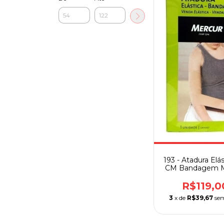
193 - Atadura Elás
CM Bandagem M
R$119,0
3
x de
R$39,67
sem