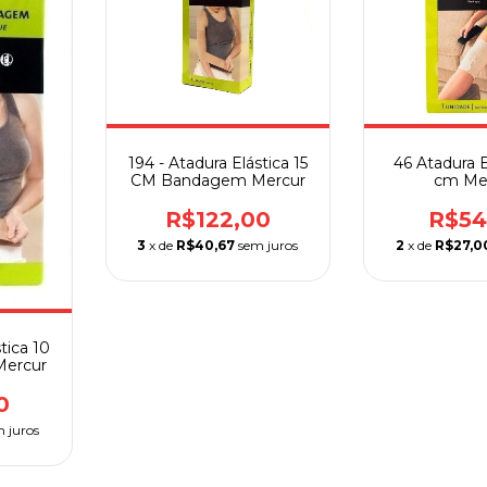
194 - Atadura Elástica 15
46 Atadura E
CM Bandagem Mercur
cm Me
R$122,00
R$54
3
x de
R$40,67
sem juros
2
x de
R$27,0
tica 10
ercur
0
 juros