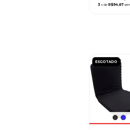
3
x de
R$94,67
sem
ESGOTADO