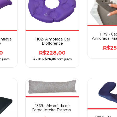
1179 - Ca
Almofada Pir
nflável
1102- Almofada Gel
Vup
e
Bioflorence
R$25
0
R$228,00
 juros
3
x de
R$76,00
sem juros
1369 - Almofada de
Corpo Inteiro Estampa
Outono