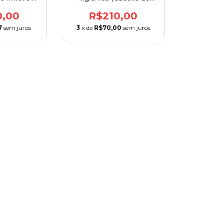
rence
Banho) Bioflorence
0,00
R$210,00
7
sem juros
3
x de
R$70,00
sem juros