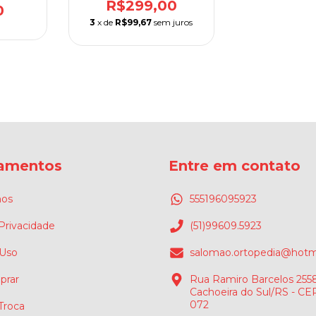
R$299,00
m Zíper
0
3
x de
R$99,67
sem juros
amentos
Entre em contato
os
555196095923
 Privacidade
(51)99609.5923
 Uso
salomao.ortopedia@hotm
rar
Rua Ramiro Barcelos 2558
Cachoeira do Sul/RS - CE
072
 Troca