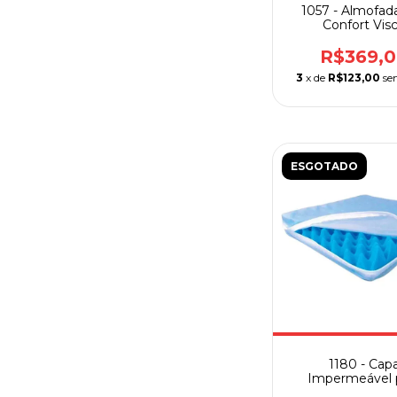
1057 - Almofad
Confort Vis
R$369,
3
x de
R$123,00
se
ESGOTADO
1180 - Cap
Impermeável 
Almofada Pira