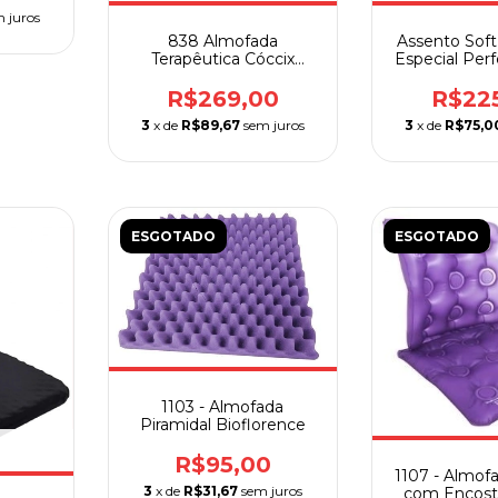
 juros
838 Almofada
Assento Sof
Terapêutica Cóccix
Especial Per
Perfetto
R$269,00
R$22
3
x de
R$89,67
sem juros
3
x de
R$75,0
ESGOTADO
ESGOTADO
1103 - Almofada
Piramidal Bioflorence
R$95,00
1107 - Almof
3
x de
R$31,67
sem juros
com Encosto