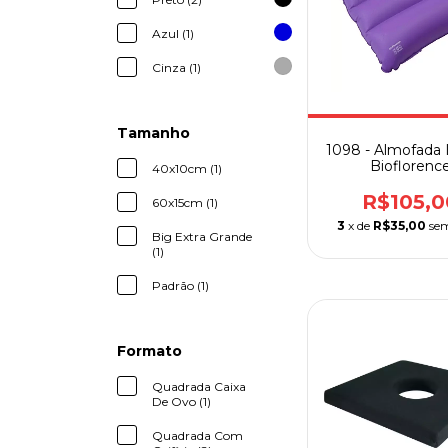
Azul (1)
Cinza (1)
Tamanho
1098 - Almofada I
Bioflorenc
40x10cm (1)
R$105,0
60x15cm (1)
3
x de
R$35,00
sem
Big Extra Grande
(1)
Padrão (1)
Formato
Quadrada Caixa
De Ovo (1)
Quadrada Com