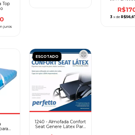
Bioflo
a Top
co
R$17
3
x de
R$56,6
00
m juros
ESGOTADO
1240 - Almofada Confort
a
Seat Genere Látex Para
para
Cadeira de Rodas
midal