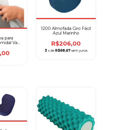
1200 Almofada Giro Fácil
Azul Marinho
pa para
amidal Vapt
R$206,00
t
3
x de
R$68,67
sem juros
,00