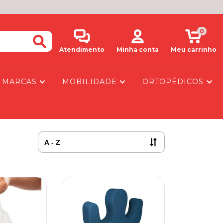
0
Atendimento
Minha conta
Meu carrinho
MARCAS
MOBILIDADE
ORTOPÉDICOS