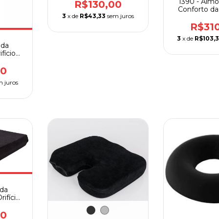
1390 - Almo
R$130,00
Conforto da
3
x de
R$43,33
sem juros
R$31
3
x de
R$103,
ada
fício
aixo
00
m juros
ada
ifício
ão
00