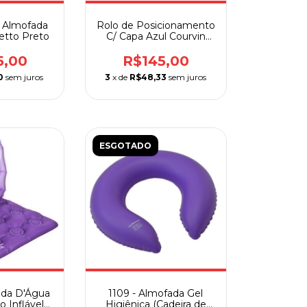
t Almofada
Rolo de Posicionamento
fetto Preto
C/ Capa Azul Courvin
Natural Home Care
5,00
R$145,00
0
sem juros
3
x de
R$48,33
sem juros
ESGOTADO
ada D'Água
1109 - Almofada Gel
 Inflável
Higiênica (Cadeira de