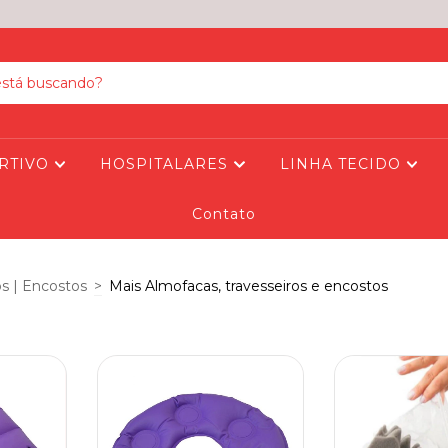
RTIVO
HOSPITALARES
LINHA TECIDO
Contato
os | Encostos
>
Mais Almofacas, travesseiros e encostos