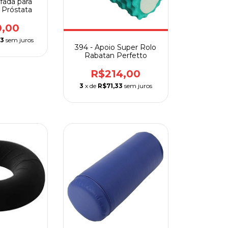
fada para
 Próstata
0,00
33
sem juros
394 - Apoio Super Rolo
Rabatan Perfetto
R$214,00
3
x de
R$71,33
sem juros