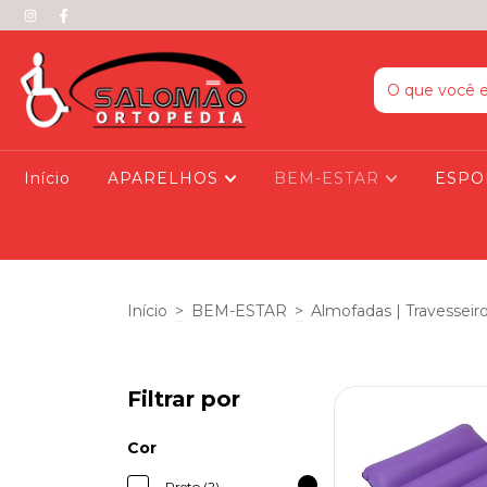
Início
APARELHOS
BEM-ESTAR
ESPO
Início
>
BEM-ESTAR
>
Almofadas | Travesseir
Filtrar por
Cor
Preto (2)