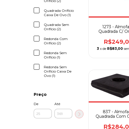
Orifício (2)
Quadrada Orifício
Caixa De Ovo (1)
Quadrada Sem
1273 - Almof
Orifício (2)
Quadrada C/ Ori
Látex Perfil B
Redonda Com
R$249,
Orifício (2)
3
x de
R$83,00
se
Redonda Sem
Orifício (1)
Redonda Sem
Orifício Caixa De
Ovo (1)
Preço
De
Até
837 - Almof
Quadrada Com Or
Perfil Padr
R$284,