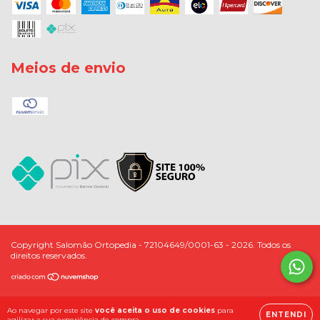
Meios de envio
Copyright Salomão Ortopedia - 72104649/0001-63 - 2026. Todos os
direitos reservados.
Ao navegar por este site
você aceita o uso de cookies
para
ENTENDI
agilizar a sua experiência de compra.