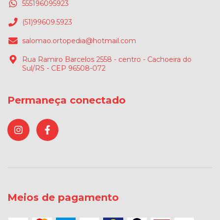
555196095923
(51)99609.5923
salomao.ortopedia@hotmail.com
Rua Ramiro Barcelos 2558 - centro - Cachoeira do
Sul/RS - CEP 96508-072
Permaneça conectado
Meios de pagamento