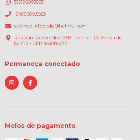
555196095923
(51)99609.5923
salomao.ortopedia@hotmail.com
Rua Ramiro Barcelos 2558 - centro - Cachoeira do
Sul/RS - CEP 96508-072
Permaneça conectado
Meios de pagamento