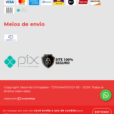
Meios de envio
Copyright Salomão Ortopedia - 72104649/0001-63 - 2026. Todos os
direitos reservados.
Ao navegar por este site
você aceita o uso de cookies
para
ENTENDI
agilizar a sua experiência de compra.