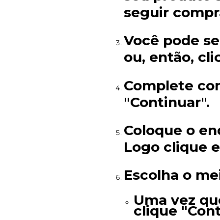
seguir compr
Você pode se
ou, então, cl
Complete com
"Continuar".
Coloque o en
Logo clique 
Escolha o me
Uma vez que
clique "Cont