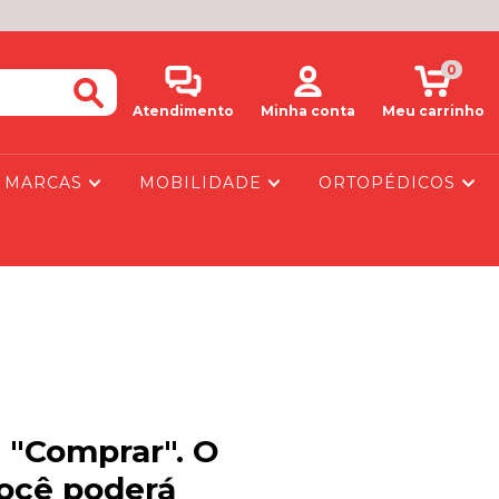
0
Atendimento
Minha conta
Meu carrinho
MARCAS
MOBILIDADE
ORTOPÉDICOS
u "Comprar". O
você poderá