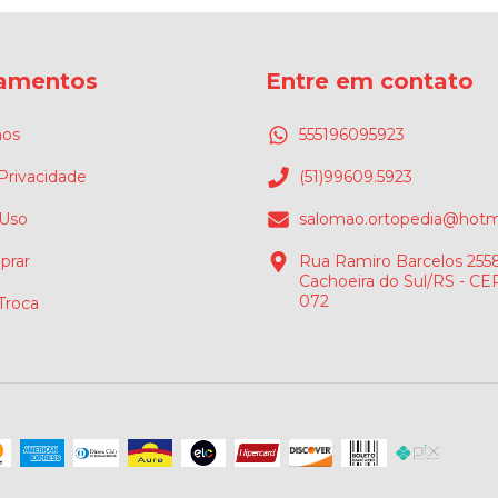
amentos
Entre em contato
os
555196095923
 Privacidade
(51)99609.5923
 Uso
salomao.ortopedia@hotm
rar
Rua Ramiro Barcelos 2558
Cachoeira do Sul/RS - CE
072
 Troca