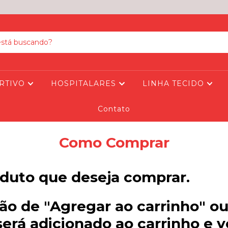
RTIVO
HOSPITALARES
LINHA TECIDO
Contato
Como Comprar
oduto que deseja comprar.
ão de "Agregar ao carrinho" o
será adicionado ao carrinho e 