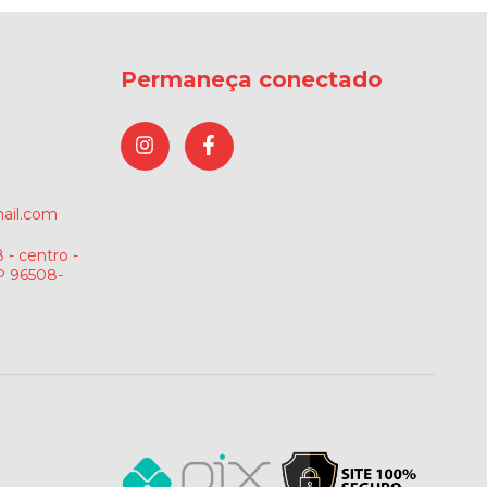
Permaneça conectado
ail.com
 - centro -
P 96508-