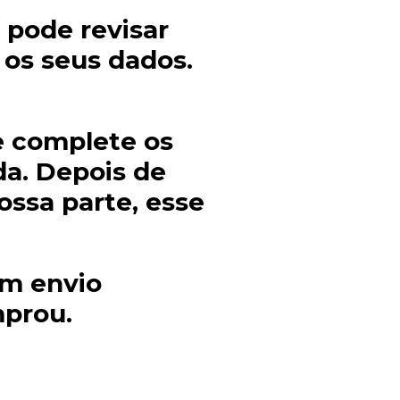
 pode revisar
 os seus dados.
ue complete os
a. Depois de
ssa parte, esse
um envio
mprou.