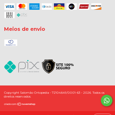
Meios de envio
Copyright Salomão Ortopedia - 72104649/0001-63 - 2026. Todos os
direitos reservados.