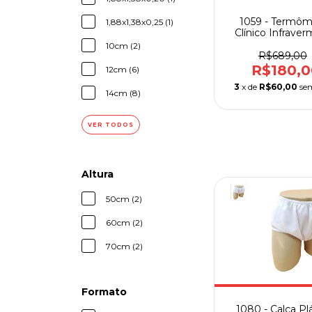
1059 - Termôm
1,88x1,38x0,25 (1)
Clínico Infrave
Sem Conta
10cm (2)
R$689,00
R$180,0
12cm (6)
3
x de
R$60,00
se
14cm (8)
VER TODOS
Altura
50cm (2)
60cm (2)
70cm (2)
Formato
1080 - Calça Pl