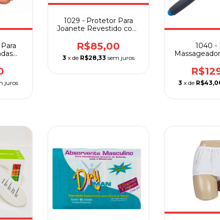
1029 - Protetor Para
Joanete Revestido com
Gel Ortho Pauher
R$85,00
 Para
1040 -
adas
Massageador 
3
x de
R$28,33
sem juros
Pauher
com Cr
0
R$12
m juros
3
x de
R$43,0