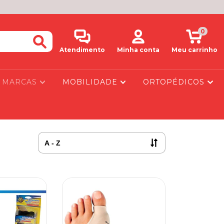
0
Atendimento
Minha conta
Meu carrinho
MARCAS
MOBILIDADE
ORTOPÉDICOS