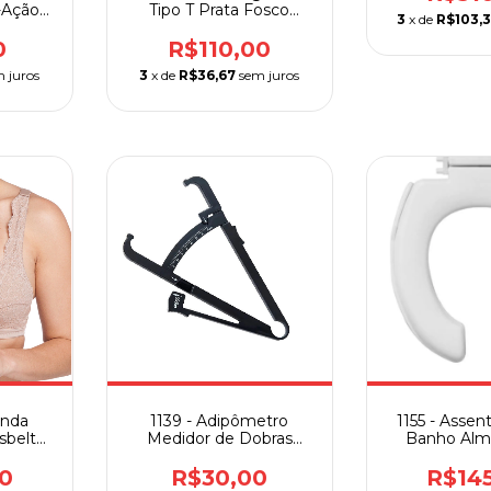
-Ação
Tipo T Prata Fosco
3
x de
R$103,
 Tendão
Sequencial
er
0
R$110,00
 juros
3
x de
R$36,67
sem juros
enda
1139 - Adipômetro
1155 - Assen
sbelt
Medidor de Dobras
Banho Alm
Fitness Supermedy
Aber
0
R$30,00
R$14