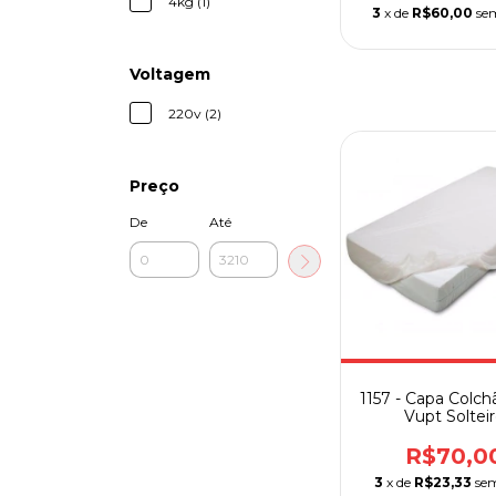
4kg (1)
3
x de
R$60,00
se
Voltagem
220v (2)
Preço
De
Até
1157 - Capa Colch
Vupt Soltei
R$70,0
3
x de
R$23,33
sem