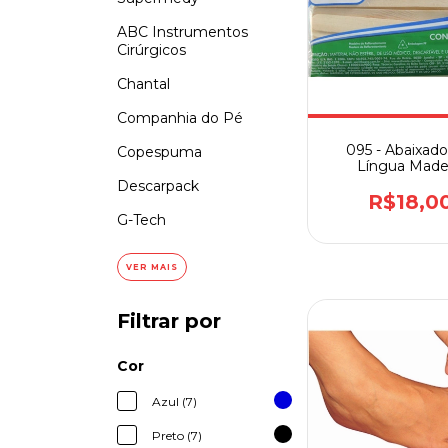
ABC Instrumentos
Cirúrgicos
Chantal
Companhia do Pé
095 - Abaixado
Copespuma
Língua Made
Descarpack
R$18,0
G-Tech
VER MAIS
Filtrar por
Cor
Azul (7)
Preto (7)