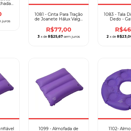
chada
e
0
1081 - Cinta Para Tração
1083 - Tala 
de Joanete Hálux Valgo
Dedo - Ga
 juros
GLC
R$77,00
R$46
3
x de
R$25,67
sem juros
2
x de
R$23,0
nflável
1099 - Almofada de
1102- Almo