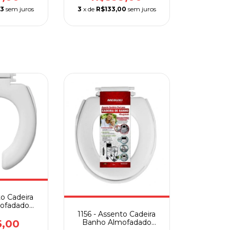
33
sem juros
3
x de
R$133,00
sem juros
to Cadeira
ofadado
to
1156 - Assento Cadeira
Banho Almofadado
5,00