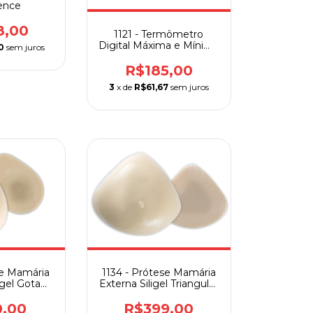
rence
8,00
1121 - Termômetro
Digital Máxima e Mínima
0
sem juros
Com Alarme
R$185,00
3
x de
R$61,67
sem juros
se Mamária
1134 - Prótese Mamária
igel Gota
Externa Siligel Triangular
auher
Ortho Pauher
0,00
R$399,00