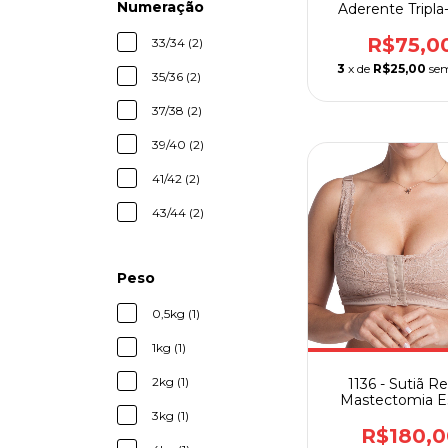
Numeração
Aderente Tripla
Para Calcanhar e
Ortho Pauh
R$75,0
33/34 (2)
3
x de
R$25,00
sem
35/36 (2)
37/38 (2)
39/40 (2)
41/42 (2)
43/44 (2)
Peso
0,5kg (1)
1kg (1)
2kg (1)
1136 - Sutiã R
Mastectomia E
Chocolate
3kg (1)
R$180,0