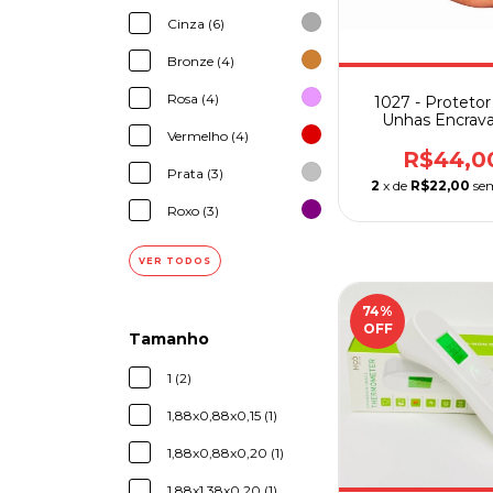
Cinza (6)
Bronze (4)
Rosa (4)
1027 - Protetor
Unhas Encrav
Vermelho (4)
Skingel Ortho 
R$44,0
Prata (3)
2
x de
R$22,00
se
Roxo (3)
VER TODOS
74
%
OFF
Tamanho
1 (2)
1,88x0,88x0,15 (1)
1,88x0,88x0,20 (1)
1,88x1,38x0,20 (1)