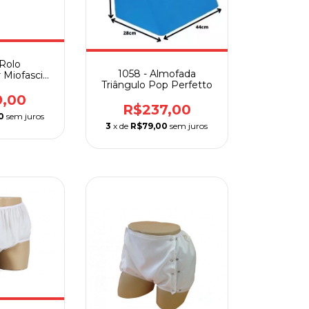
 Rolo
1058 - Almofada
Miofascial
Triângulo Pop Perfetto
avos
9,00
R$237,00
0
sem juros
3
x de
R$79,00
sem juros