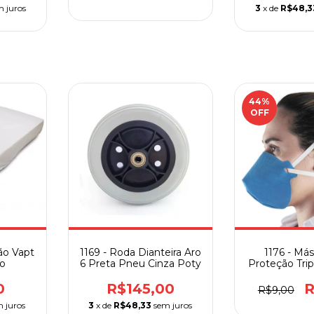
m juros
3
x de
R$48,3
44
%
OFF
ão Vapt
1169 - Roda Dianteira Aro
1176 - Má
ro
6 Preta Pneu Cinza Poty
Proteção Tri
TNT Azul Or
0
R$145,00
R
R$9,00
 juros
3
x de
R$48,33
sem juros