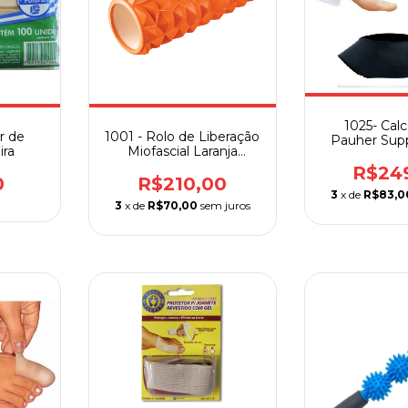
1025- Cal
r de
1001 - Rolo de Liberação
Pauher Sup
ira
Miofascial Laranja
Amortecedor 
Hidrolight
R$24
0
R$210,00
3
x de
R$83,0
3
x de
R$70,00
sem juros