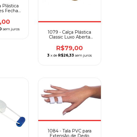
 Plástica
es Fechada
ome Care
,00
0
sem juros
1079 - Calça Plástica
Classic Luxo Aberta
Home Care
R$79,00
3
x de
R$26,33
sem juros
1084 - Tala PVC para
Extensão de Dedo