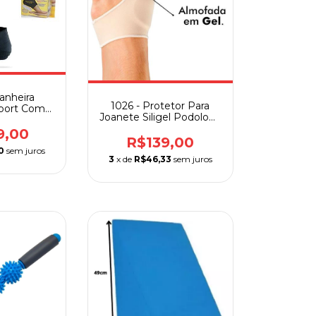
canheira
1026 - Protetor Para
port Com
Joanete Siligel Podology
de Silicone
Ortho Pauher
9,00
R$139,00
0
sem juros
3
x de
R$46,33
sem juros