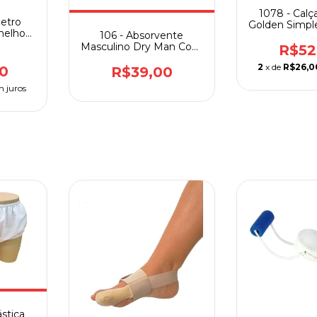
1078 - Calça
etro
Golden Simpl
rmelho
106 - Absorvente
Natural H
to
Masculino Dry Man Com
R$52
10 Unidades
2
x de
R$26,0
0
R$39,00
m juros
ástica