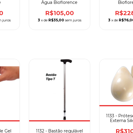
e
Água Bioflorence
Bioflo
0
R$105,00
R$22
 juros
3
x de
R$35,00
sem juros
3
x de
R$76,0
1133 - Próte
Externa Sil
Ortho P
R$31
de Gel
1132 - Bastão regulável