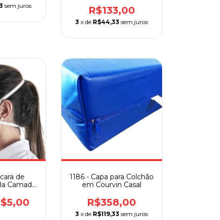
Fechado
3
sem juros
R$133,00
3
x de
R$44,33
sem juros
scara de
1186 - Capa para Colchão
pla Camada
em Courvin Casal
tho Pauher
$5,00
R$358,00
3
x de
R$119,33
sem juros