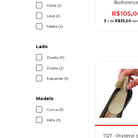
Bioflorenc
Forte (2)
R$105,0
Leve (2)
3
x de
R$35,00
sem
Média (2)
Lado
Direito (9)
Dupla (2)
Esquerdo (9)
Modelo
Curva (3)
Reta (3)
1127 - Protetor 