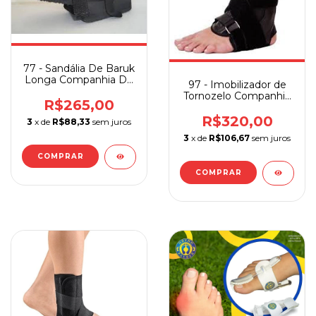
77 - Sandália De Baruk
Longa Companhia Do
97 - Imobilizador de
Pé
Tornozelo Companhia
R$265,00
Do Pé
R$320,00
3
x de
R$88,33
sem juros
3
x de
R$106,67
sem juros
COMPRAR
COMPRAR