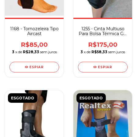
1168 - Tornozeleira Tipo
1255 - Cinta Multiuso
Aircast
Para Bolsa Térmica Gel
Mercur P/ Membros e
Articulações
R$85,00
R$175,00
3
x de
R$28,33
sem juros
3
x de
R$58,33
sem juros
ESPIAR
ESPIAR
ESGOTADO
ESGOTADO