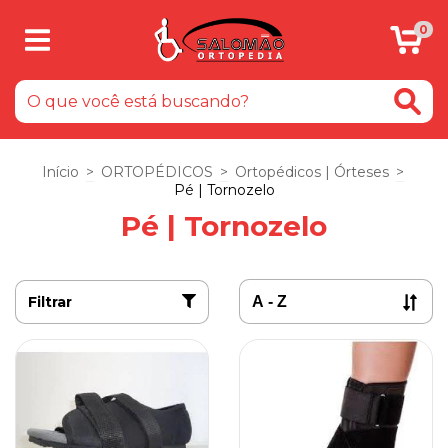
0
Início
>
ORTOPÉDICOS
>
Ortopédicos | Órteses
>
Pé | Tornozelo
Pé | Tornozelo
Filtrar