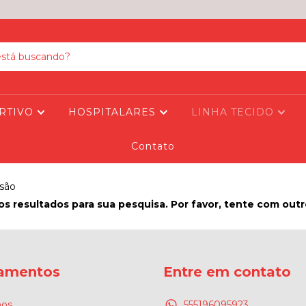
RTIVO
HOSPITALARES
LINHA TECIDO
Contato
são
s resultados para sua pesquisa. Por favor, tente com outros
amentos
Entre em contato
os
555196095923