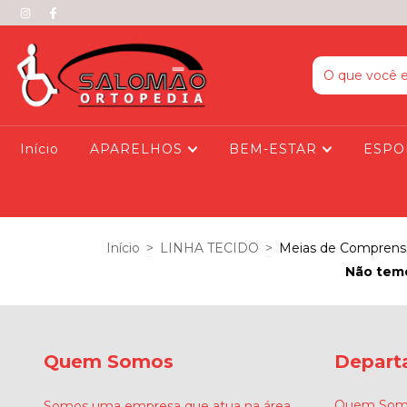
Início
APARELHOS
BEM-ESTAR
ESPO
Início
>
LINHA TECIDO
>
Meias de Comprens
Não temo
Quem Somos
Depart
Quem Som
Somos uma empresa que atua na área