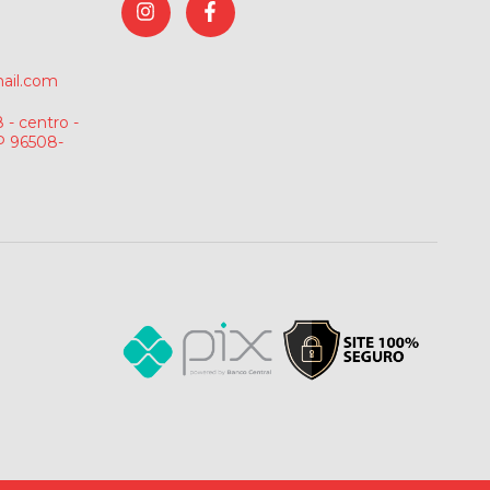
ail.com
 - centro -
P 96508-