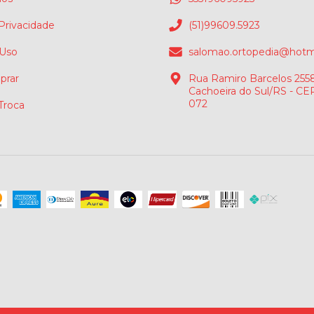
 Privacidade
(51)99609.5923
 Uso
salomao.ortopedia@hotm
rar
Rua Ramiro Barcelos 2558
Cachoeira do Sul/RS - CE
072
 Troca