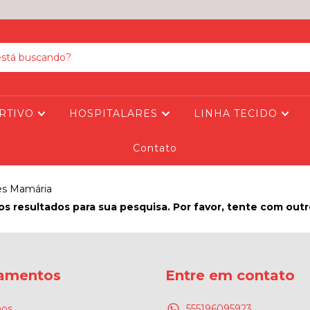
RTIVO
HOSPITALARES
LINHA TECIDO
Contato
es Mamária
s resultados para sua pesquisa. Por favor, tente com outros
amentos
Entre em contato
os
555196095923