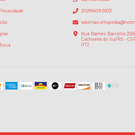
 Privacidade
(51)99609.5923
 Uso
salomao.ortopedia@hotm
rar
Rua Ramiro Barcelos 2558
Cachoeira do Sul/RS - CE
072
 Troca