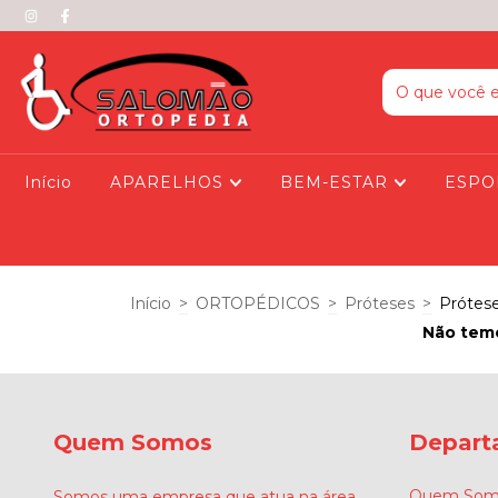
Início
APARELHOS
BEM-ESTAR
ESPO
Início
>
ORTOPÉDICOS
>
Próteses
>
Prótes
Não temo
Quem Somos
Depart
Quem Som
Somos uma empresa que atua na área