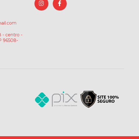
ail.com
 - centro -
P 96508-