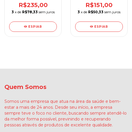
Supermedy
R$235,00
R$151,00
3
x de
R$78,33
sem juros
3
x de
R$50,33
sem juros
ESPIAR
ESPIAR
Quem Somos
Somos uma empresa que atua na área da saúde e bem-
estar a mais de 24 anos. Desde seu início, a empresa
sempre teve o foco no cliente, buscando sempre atendê-lo
da melhor forma possível, previnindo e recuperando
pessoas através de produtos de excelente qualidade.