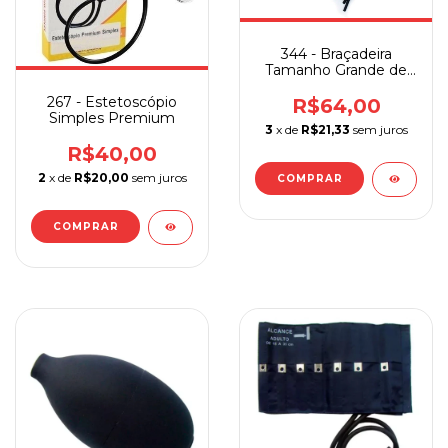
344 - Braçadeira
Tamanho Grande de
Nylon em velcro
267 - Estetoscópio
R$64,00
Simples Premium
3
x de
R$21,33
sem juros
R$40,00
2
x de
R$20,00
sem juros