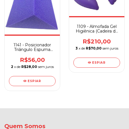
1109 - Almofada Gel
Higiênica (Cadeira de
Banho) Bioflorence
R$210,00
1141 - Posicionador
3
x de
R$70,00
sem juros
Triângulo Espuma
Bioflorence
R$56,00
ESPIAR
2
x de
R$28,00
sem juros
ESPIAR
Quem Somos