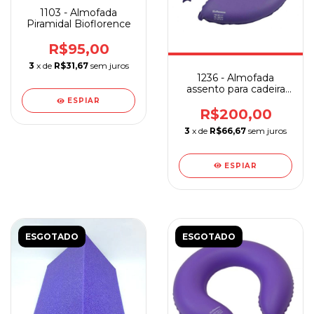
1103 - Almofada
Piramidal Bioflorence
R$95,00
3
x de
R$31,67
sem juros
1236 - Almofada
assento para cadeira
de banho espuma c/
ESPIAR
PVC
R$200,00
3
x de
R$66,67
sem juros
ESPIAR
ESGOTADO
ESGOTADO