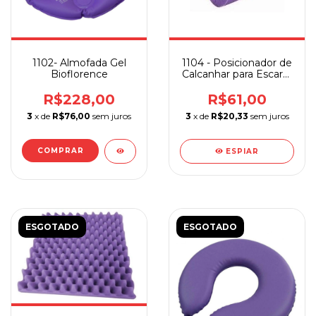
1102- Almofada Gel
1104 - Posicionador de
Bioflorence
Calcanhar para Escaras
Bioflorence
R$228,00
R$61,00
3
x de
R$76,00
sem juros
3
x de
R$20,33
sem juros
COMPRAR
ESPIAR
ESGOTADO
ESGOTADO