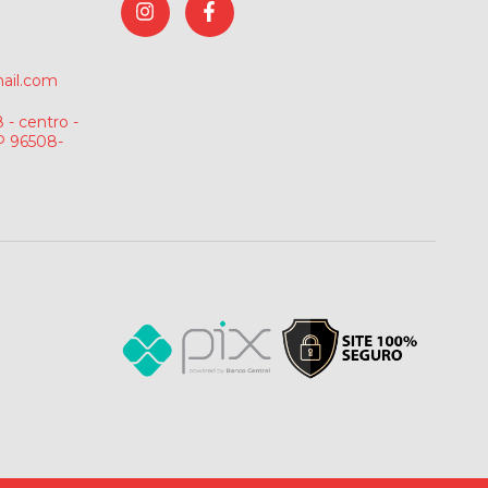
ail.com
 - centro -
P 96508-