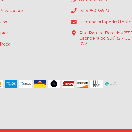
 Privacidade
(51)99609.5923
 Uso
salomao.ortopedia@hotm
rar
Rua Ramiro Barcelos 2558
Cachoeira do Sul/RS - CE
072
 Troca