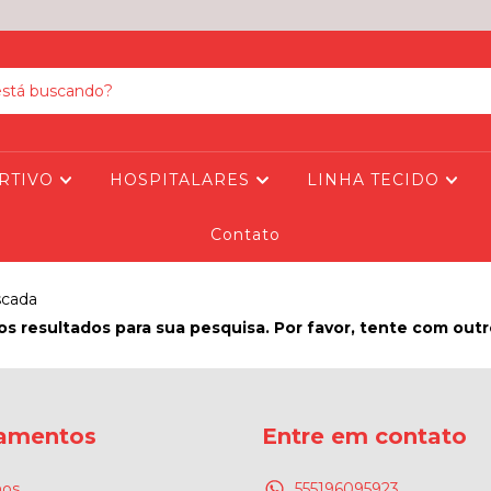
RTIVO
HOSPITALARES
LINHA TECIDO
Contato
scada
s resultados para sua pesquisa. Por favor, tente com outros
amentos
Entre em contato
os
555196095923