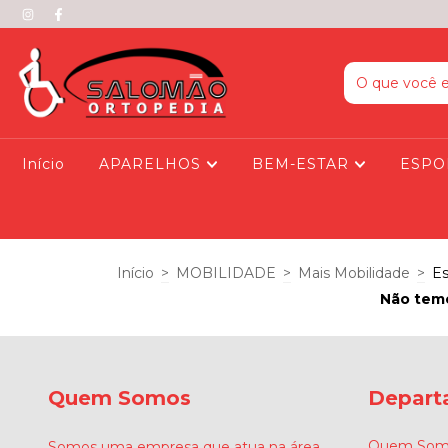
Início
APARELHOS
BEM-ESTAR
ESPO
Início
>
MOBILIDADE
>
Mais Mobilidade
>
E
Não temo
Quem Somos
Depart
Quem Som
Somos uma empresa que atua na área