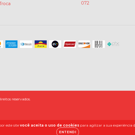
072
 Troca
reitos reservados.
or este site
você aceita o uso de cookies
para agilizar a sua experiência
ENTENDI