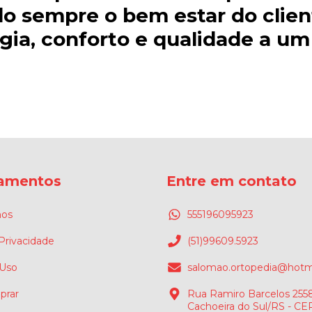
do sempre o bem estar do cli
gia, conforto e qualidade a u
amentos
Entre em contato
os
555196095923
 Privacidade
(51)99609.5923
 Uso
salomao.ortopedia@hotm
rar
Rua Ramiro Barcelos 2558
Cachoeira do Sul/RS - CE