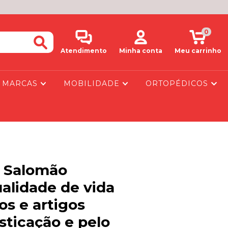
0
Atendimento
Minha conta
Meu carrinho
MARCAS
MOBILIDADE
ORTOPÉDICOS
 Salomão
alidade de vida
os e artigos
sticação e pelo