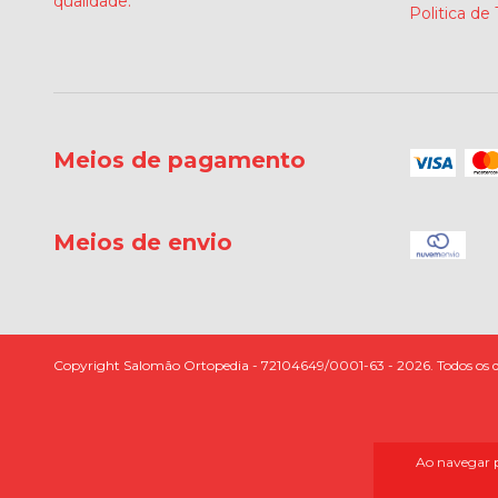
qualidade.
Politica de
Meios de pagamento
Meios de envio
Copyright Salomão Ortopedia - 72104649/0001-63 - 2026. Todos os di
Ao navegar p