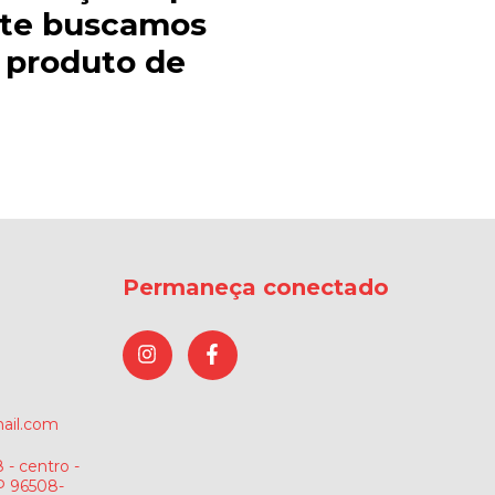
ente buscamos
m produto de
Permaneça conectado
ail.com
 - centro -
P 96508-