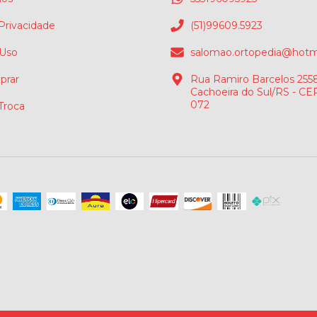
 Privacidade
(51)99609.5923
 Uso
salomao.ortopedia@hotm
rar
Rua Ramiro Barcelos 2558
Cachoeira do Sul/RS - CE
072
 Troca