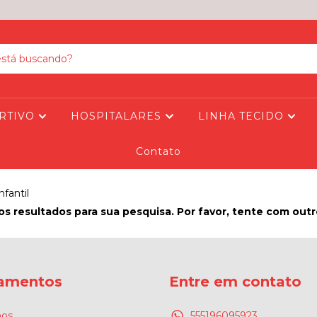
RTIVO
HOSPITALARES
LINHA TECIDO
Contato
nfantil
s resultados para sua pesquisa. Por favor, tente com outros
amentos
Entre em contato
os
555196095923