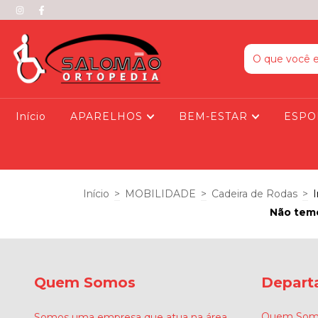
Início
APARELHOS
BEM-ESTAR
ESPO
Início
>
MOBILIDADE
>
Cadeira de Rodas
>
I
Não temo
Quem Somos
Depart
Quem Som
Somos uma empresa que atua na área