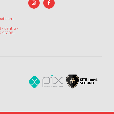
ail.com
 - centro -
P 96508-