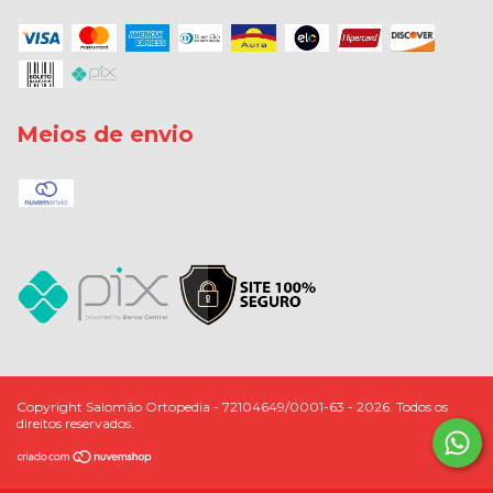
Meios de envio
Copyright Salomão Ortopedia - 72104649/0001-63 - 2026. Todos os
direitos reservados.