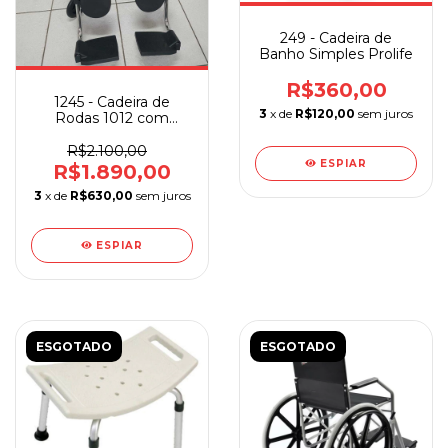
249 - Cadeira de
Banho Simples Prolife
R$360,00
1245 - Cadeira de
3
x de
R$120,00
sem juros
Rodas 1012 com
Elevação de
Panturrilha
R$2.100,00
ESPIAR
R$1.890,00
3
x de
R$630,00
sem juros
ESPIAR
ESGOTADO
ESGOTADO