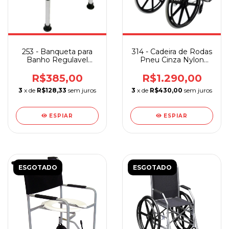
253 - Banqueta para
314 - Cadeira de Rodas
Banho Regulavel
Pneu Cinza Nylon
Bege Sequencial
Jaguaribe
R$385,00
R$1.290,00
3
x de
R$128,33
sem juros
3
x de
R$430,00
sem juros
ESPIAR
ESPIAR
ESGOTADO
ESGOTADO