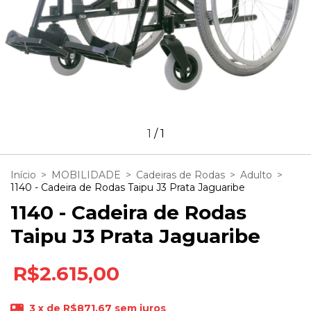
1
/
1
Início
>
MOBILIDADE
>
Cadeiras de Rodas
>
Adulto
>
1140 - Cadeira de Rodas Taipu J3 Prata Jaguaribe
1140 - Cadeira de Rodas
Taipu J3 Prata Jaguaribe
R$2.615,00
3
x de
R$871,67
sem juros