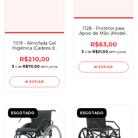
1128 - Protetor para
Apoio de Mão (Modelo
Aberto)
1109 - Almofada Gel
R$63,00
Higiênica (Cadeira de
3
x de
R$21,00
sem juros
Banho) Bioflorence
R$210,00
3
x de
R$70,00
sem juros
ESPIAR
ESPIAR
ESGOTADO
ESGOTADO