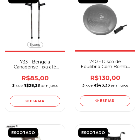
5 cores
740 - Disco de
733 - Bengala
Equilíbrio Com Bomba
Canadense Fixa até
de Ar Acte Cinza
130 kg Aluminio
Sequencial Unidade
R$130,00
R$85,00
3
x de
R$43,33
sem juros
3
x de
R$28,33
sem juros
ESPIAR
ESPIAR
ESGOTADO
ESGOTADO