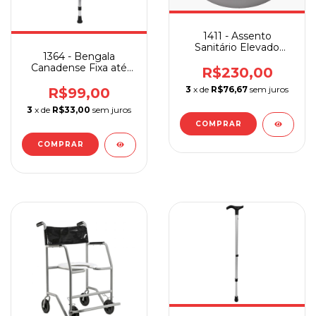
1411 - Assento
Sanitário Elevado
1364 - Bengala
13,5cm Soft Branco
Canadense Fixa até
R$230,00
150 Kg Alumínio
3
x de
R$76,67
sem juros
Sequencial Unidade
R$99,00
3
x de
R$33,00
sem juros
COMPRAR