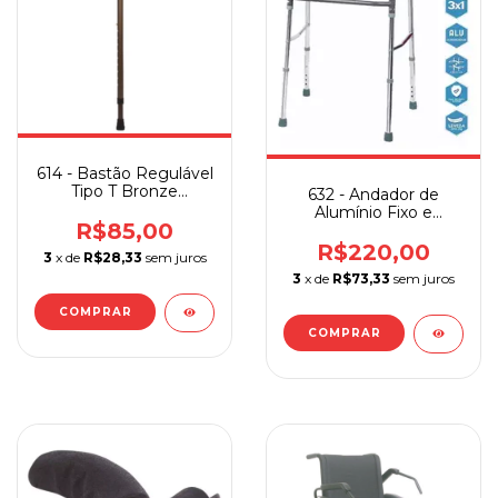
614 - Bastão Regulável
Tipo T Bronze
632 - Andador de
Sequencial
Alumínio Fixo e
R$85,00
Articulado 2 em 1
R$220,00
3
x de
R$28,33
sem juros
3
x de
R$73,33
sem juros
COMPRAR