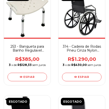
253 - Banqueta para
314 - Cadeira de Rodas
Banho Regulavel
Pneu Cinza Nylon
Bege Sequencial
Jaguaribe
R$385,00
R$1.290,00
3
x de
R$128,33
sem juros
3
x de
R$430,00
sem juros
ESPIAR
ESPIAR
ESGOTADO
ESGOTADO