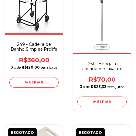
249 - Cadeira de
4 cores
Banho Simples Prolife
R$360,00
251 - Bengala
3
x de
R$120,00
sem juros
Canadense Fixa até
110 kg Aluminio
Sequencial Unidade
R$70,00
ESPIAR
3
x de
R$23,33
sem juros
ESPIAR
ESGOTADO
ESGOTADO