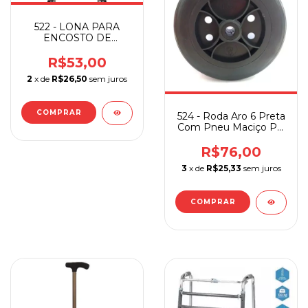
522 - LONA PARA
ENCOSTO DE
CADEIRA DE BANHO
RI/DB/POP BR ALUM
R$53,00
2
x de
R$26,50
sem juros
524 - Roda Aro 6 Preta
Com Pneu Maciço PP
(1009/1012) Jaguaribe
R$76,00
3
x de
R$25,33
sem juros