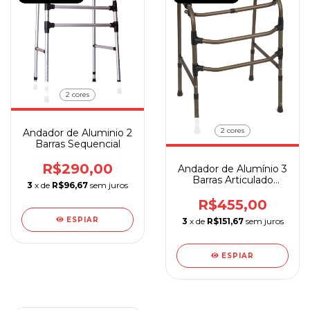
2 cores
2 cores
Andador de Aluminio 2
Barras Sequencial
R$290,00
Andador de Alumínio 3
Barras Articulado
3
x de
R$96,67
sem juros
Sequencial
R$455,00
ESPIAR
3
x de
R$151,67
sem juros
ESPIAR