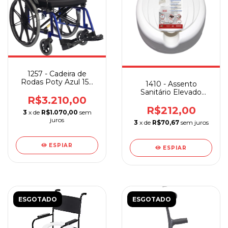
1257 - Cadeira de
Rodas Poty Azul 150
1410 - Assento
Kg
Sanitário Elevado
R$3.210,00
7,5cm Soft Branco
R$212,00
3
x de
R$1.070,00
sem
juros
3
x de
R$70,67
sem juros
ESPIAR
ESPIAR
ESGOTADO
ESGOTADO