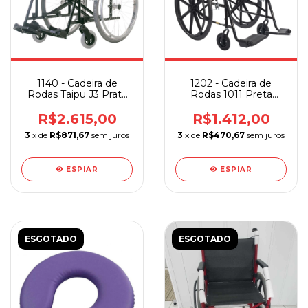
1140 - Cadeira de
1202 - Cadeira de
Rodas Taipu J3 Prata
Rodas 1011 Preta
Jaguaribe
Pneu Preto
R$2.615,00
R$1.412,00
3
x de
R$871,67
sem juros
3
x de
R$470,67
sem juros
ESPIAR
ESPIAR
ESGOTADO
ESGOTADO