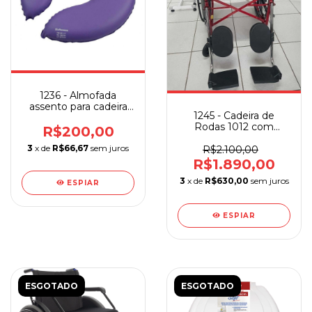
1236 - Almofada
assento para cadeira
1245 - Cadeira de
de banho espuma c/
Rodas 1012 com
PVC
R$200,00
Elevação de
3
x de
R$66,67
sem juros
Panturrilha
R$2.100,00
R$1.890,00
3
x de
R$630,00
sem juros
ESPIAR
ESPIAR
ESGOTADO
ESGOTADO