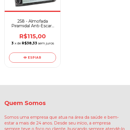
258 - Almofada
Piramidal Anti-Escara
D28 Quadrada
Copespuma
R$115,00
3
x de
R$38,33
sem juros
ESPIAR
Quem Somos
Somos uma empresa que atua na área da saúde e bem-
estar a mais de 24 anos. Desde seu início, a empresa
sempre teve o foco no cliente, buscando sempre atendê-lo