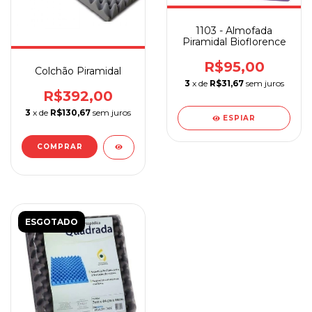
1103 - Almofada
Piramidal Bioflorence
R$95,00
Colchão Piramidal
3
x de
R$31,67
sem juros
R$392,00
3
x de
R$130,67
sem juros
ESPIAR
COMPRAR
ESGOTADO