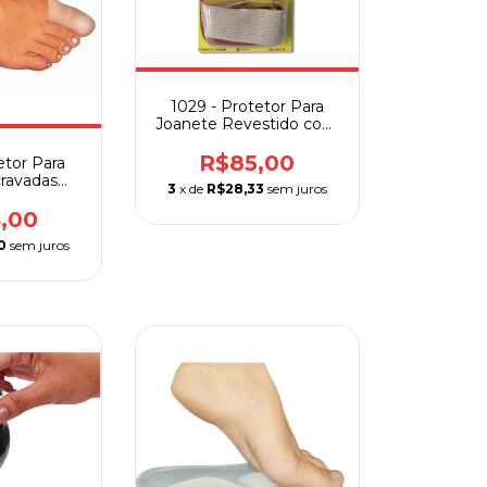
1029 - Protetor Para
Joanete Revestido com
Gel Ortho Pauher
R$85,00
etor Para
ravadas
3
x de
R$28,33
sem juros
ho Pauher
,00
0
sem juros