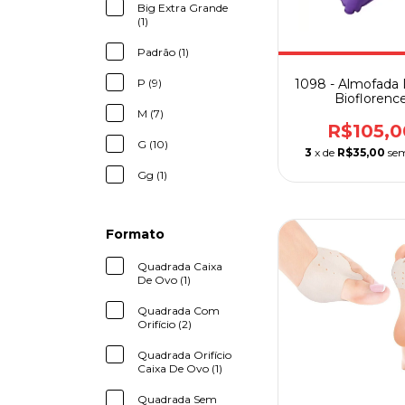
Big Extra Grande
(1)
Padrão (1)
P (9)
1098 - Almofada I
Bioflorenc
M (7)
R$105,0
G (10)
3
x de
R$35,00
sem
Gg (1)
Formato
Quadrada Caixa
De Ovo (1)
Quadrada Com
Orifício (2)
Quadrada Orifício
Caixa De Ovo (1)
Quadrada Sem