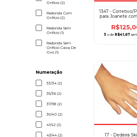
Orifício (2)
1347 - Corretivo/
Redonda Com
para Joanete co
Orifício (2)
Plantar
R$125,0
Redonda Sem
Orifício (1)
3
x de
R$41,67
sem
Redonda Sem
Orifício Caixa De
Ovo (1)
Numeração
33/34 (2)
35/36 (2)
37/38 (2)
39/40 (2)
41/42 (2)
17 - Dedeira Sk
43/44 (2)