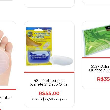
505 - Bols
Quente e Fr
R$35
48 - Protetor para
Joanete 5º Dedo Ortho
Pauher
R$55,00
lantar
2
x de
R$27,50
sem juros
e