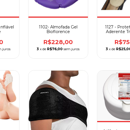
nflável
1102- Almofada Gel
1127 - Prote
e
Bioflorence
Aderente Tr
Para Calcanh
Ortho P
0
R$228,00
R$75
 juros
3
x de
R$76,00
sem juros
3
x de
R$25,0