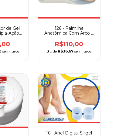
tor de Gel
126 - Palmilha
ipla-Ação
Anatômica Com Arco e
ar e Tendão
Piloto GLC
auher
,00
R$110,00
0
sem juros
3
x de
R$36,67
sem juros
16 - Anel Digital Siligel