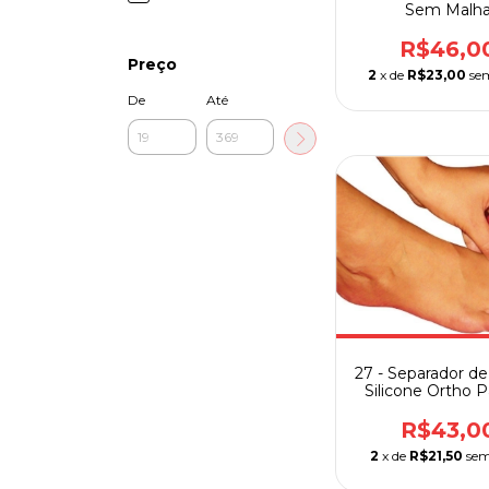
Sem Malh
R$46,0
Preço
2
x de
R$23,00
se
De
Até
27 - Separador d
Silicone Ortho 
R$43,0
2
x de
R$21,50
sem