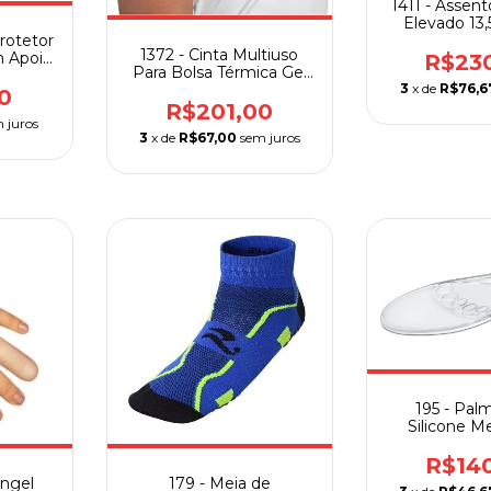
1411 - Assent
Elevado 13
Protetor
Bran
1372 - Cinta Multiuso
m Apoio
R$23
Para Bolsa Térmica Gel
Mercur P/ Costas e
3
x de
R$76,6
0
Ombros
R$201,00
 juros
3
x de
R$67,00
sem juros
195 - Pal
Silicone M
Plana
R$14
ingel
179 - Meia de