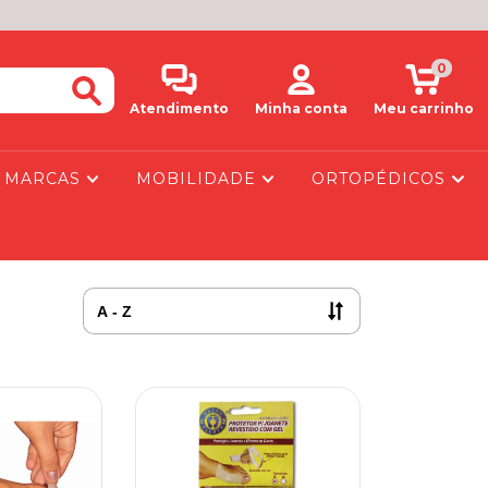
0
Atendimento
Minha conta
Meu carrinho
MARCAS
MOBILIDADE
ORTOPÉDICOS