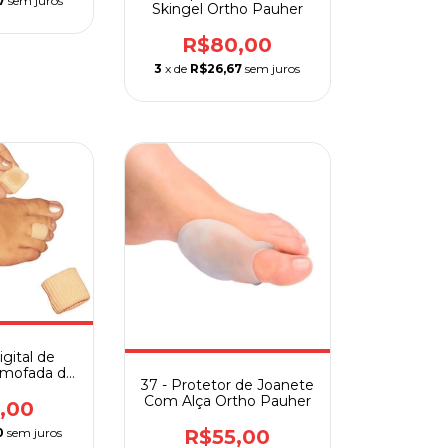
7
sem juros
Skingel Ortho Pauher
R$80,00
3
x de
R$26,67
sem juros
igital de
lmofada de
37 - Protetor de Joanete
l
Com Alça Ortho Pauher
,00
0
sem juros
R$55,00