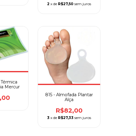
2
x de
R$27,50
sem juros
a Térmica
ia Mercur
815 - Almofada Plantar
,00
Alça
R$82,00
3
x de
R$27,33
sem juros