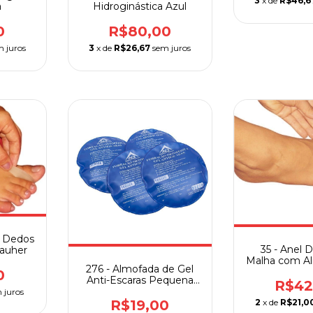
3
x de
R$46,6
a
Hidroginástica Azul
0
R$80,00
m juros
3
x de
R$26,67
sem juros
e Dedos
35 - Anel D
Pauher
Malha com A
276 - Almofada de Gel
Ge
0
Anti-Escaras Pequena
R$42
AG
 juros
2
x de
R$21,0
R$19,00