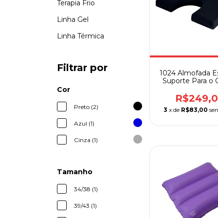
Terapia Frio
Linha Gel
Linha Térmica
Filtrar por
1024 Almofada E
Suporte Para o 
Perfil Baix
Cor
R$249,
Preto (2)
3
x de
R$83,00
se
Azul (1)
Cinza (1)
Tamanho
34/38 (1)
39/43 (1)