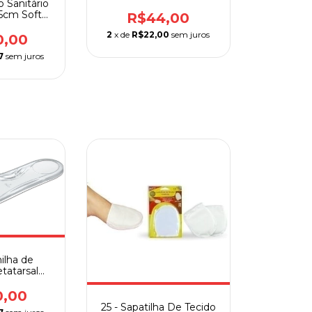
o Sanitário
,5cm Soft
R$44,00
co
2
x de
R$22,00
sem juros
0,00
7
sem juros
milha de
etatarsal
 GLC
0,00
25 - Sapatilha De Tecido