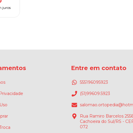
0
 juros
amentos
Entre em contato
os
555196095923
 Privacidade
(51)99609.5923
 Uso
salomao.ortopedia@hotm
rar
Rua Ramiro Barcelos 2558
Cachoeira do Sul/RS - CE
072
 Troca