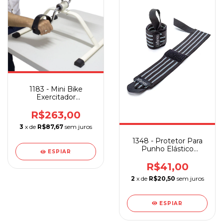
1183 - Mini Bike
Exercitador
Cicloergômetro
Supermedy
R$263,00
3
x de
R$87,67
sem juros
1348 - Protetor Para
Punho Elástico
ESPIAR
Hidrolight Largo Cinza
R$41,00
2
x de
R$20,50
sem juros
ESPIAR