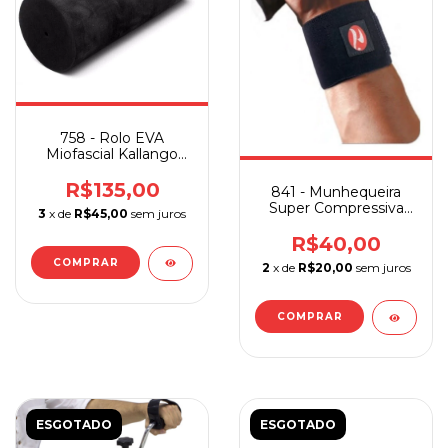
758 - Rolo EVA
Miofascial Kallango
15x30 cm
R$135,00
841 - Munhequeira
Super Compressiva
3
x de
R$45,00
sem juros
Realtex
R$40,00
2
x de
R$20,00
sem juros
ESGOTADO
ESGOTADO