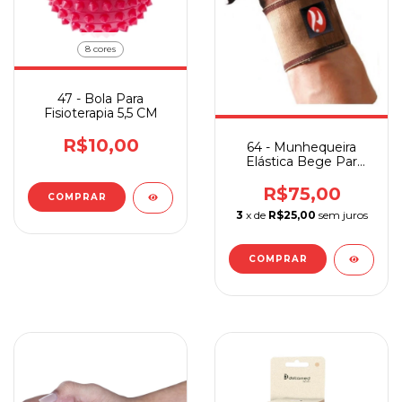
8 cores
47 - Bola Para
Fisioterapia 5,5 CM
R$10,00
64 - Munhequeira
Elástica Bege Par
Realtex
R$75,00
COMPRAR
3
x de
R$25,00
sem juros