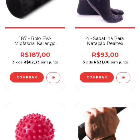
187 - Rolo EVA
4 - Sapatilha Para
Miofascial Kallango
Natação Realtex
15x40 cm
R$187,00
R$93,00
3
x de
R$62,33
sem juros
3
x de
R$31,00
sem juros
COMPRAR