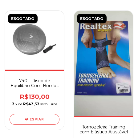
ESGOTADO
ESGOTADO
740 - Disco de
Equilíbrio Com Bomba
de Ar Acte Cinza
R$130,00
3
x de
R$43,33
sem juros
ESPIAR
Tornozeleira Training
com Elástico Ajustável