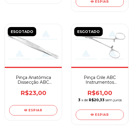
ESPIAR
ESGOTADO
ESGOTADO
Pinça Anatômica
Pinça Crile ABC
Dissecção ABC
Instrumentos
Instrumentos
Cirúrgicos
Cirúrgicos
R$23,00
R$61,00
3
x de
R$20,33
sem juros
ESPIAR
ESPIAR