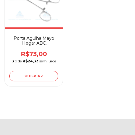
Porta Agulha Mayo
Hegar ABC
Instrumentos
Cirúrgicos
R$73,00
3
x de
R$24,33
sem juros
ESPIAR