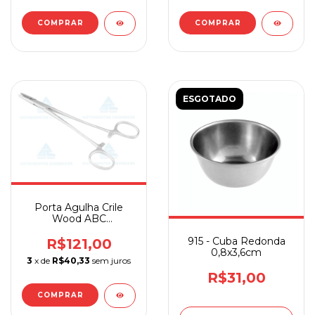
COMPRAR
COMPRAR
ESGOTADO
Porta Agulha Crile
Wood ABC
Instrumentos
Cirúrgicos
915 - Cuba Redonda
R$121,00
0,8x3,6cm
3
x de
R$40,33
sem juros
R$31,00
COMPRAR