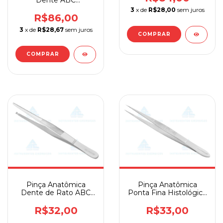
Instrumentos
3
x de
R$28,00
sem juros
Cirúrgicos
R$86,00
3
x de
R$28,67
sem juros
COMPRAR
COMPRAR
Pinça Anatômica
Pinça Anatômica
Dente de Rato ABC
Ponta Fina Histológica
Instrumentos
ABC Instrumentos
Cirúrgicos
Cirúrgico
R$32,00
R$33,00