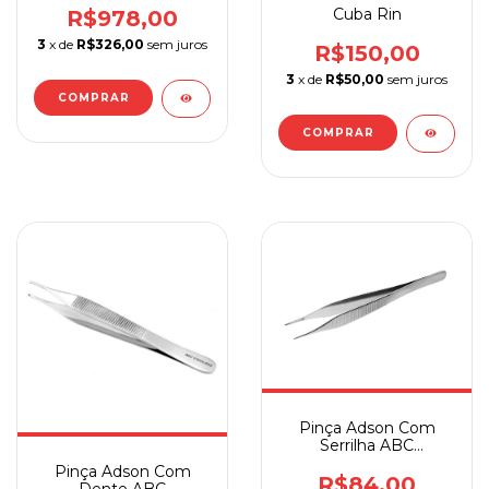
Com Mangueira Sem
Cuba Rin
R$978,00
Acessórios
3
x de
R$326,00
sem juros
R$150,00
3
x de
R$50,00
sem juros
COMPRAR
Pinça Adson Com
Serrilha ABC
Instrumentos
Pinça Adson Com
Cirúrgicos
R$84,00
Dente ABC