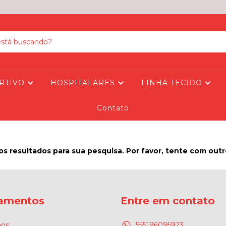
RTIVO
HOSPITALARES
LINHA TECIDO
Contato
s resultados para sua pesquisa. Por favor, tente com outros
amentos
Entre em contato
os
555196095923