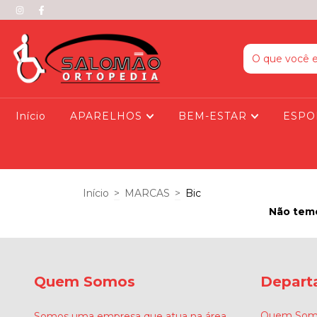
Início
APARELHOS
BEM-ESTAR
ESPO
Início
>
MARCAS
>
Bic
Não temo
Quem Somos
Depart
Quem Som
Somos uma empresa que atua na área