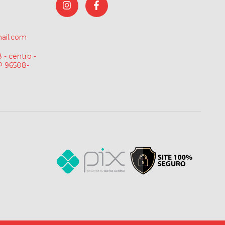
ail.com
 - centro -
P 96508-