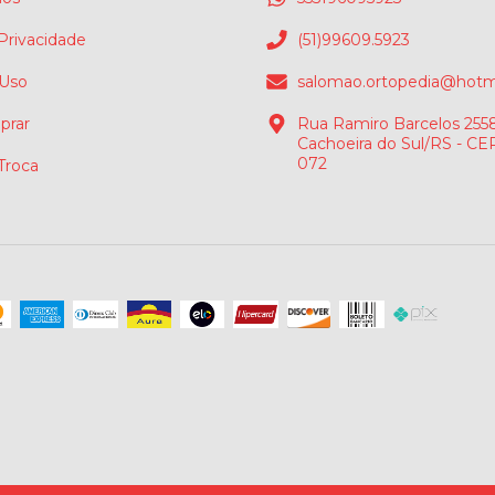
 Privacidade
(51)99609.5923
 Uso
salomao.ortopedia@hotm
rar
Rua Ramiro Barcelos 2558
Cachoeira do Sul/RS - CE
072
 Troca