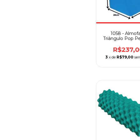
1058 - Almof
Triângulo Pop Pe
R$237,0
3
x de
R$79,00
se