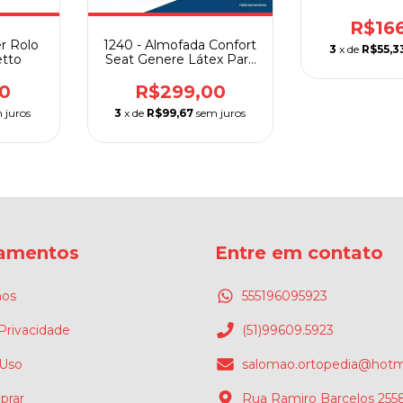
R$16
r Rolo
1240 - Almofada Confort
3
x de
R$55,3
etto
Seat Genere Látex Para
Cadeira de Rodas
0
R$299,00
 juros
3
x de
R$99,67
sem juros
amentos
Entre em contato
os
555196095923
 Privacidade
(51)99609.5923
 Uso
salomao.ortopedia@hotm
rar
Rua Ramiro Barcelos 2558