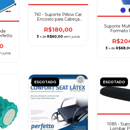
761 - Suporte Pillow Car
Encosto para Cabeça
Perfetto
Suporte Mult
R$180,00
Formato 
ada
Perfe
rfetto
3
x de
R$60,00
sem juros
R$20
0
3
x de
R$68,0
m juros
ESGOTADO
ESGOTADO
1085 - Sup
Lombar P