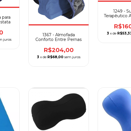
1249 - S
Terapêutico A
 para
Baby Pe
stata
R$16
0
3
x de
R$53,3
1367 - Almofada
Conforto Entre Pernas
m juros
R$204,00
3
x de
R$68,00
sem juros