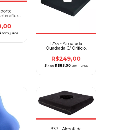
uporte
ntirrefluxo
rfetto
0,00
3
sem juros
1273 - Almofada
Quadrada C/ Orifício
Látex Perfil Baixo
R$249,00
3
x de
R$83,00
sem juros
837 - Almofada