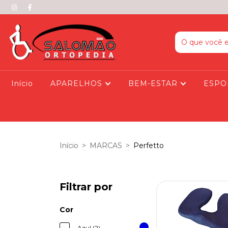
Início
APARELHOS
BEM-ESTAR
ESPO
Início
>
MARCAS
>
Perfetto
Filtrar por
Cor
Azul (2)