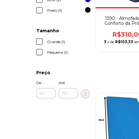
Preto (1)
1390 - Almofada
Conforto da Pró
Tamanho
R$310,0
Grande (1)
3
x de
R$103,33
se
Pequena (1)
Preço
De
Até