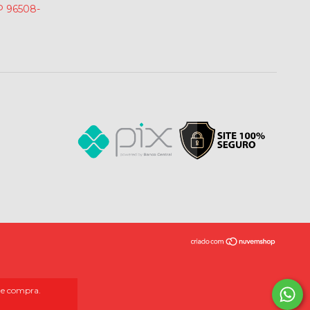
P 96508-
 de compra.