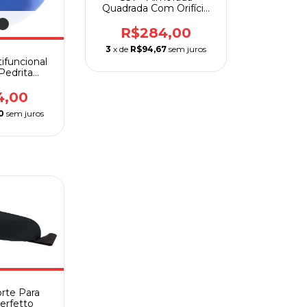
Quadrada Com Orifício
Perfil Padrão
R$284,00
3
x de
R$94,67
sem juros
ifuncional
Pedrita
tto
4,00
0
sem juros
orte Para
erfetto