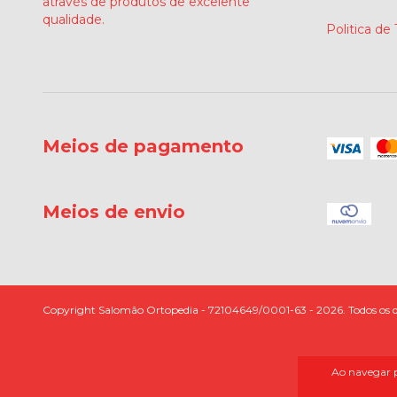
através de produtos de excelente
qualidade.
Politica de
Meios de pagamento
Meios de envio
Copyright Salomão Ortopedia - 72104649/0001-63 - 2026. Todos os di
Ao navegar p