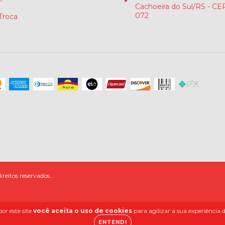
Cachoeira do Sul/RS - CE
072
 Troca
reitos reservados.
or este site
você aceita o uso de cookies
para agilizar a sua experiência
ENTENDI