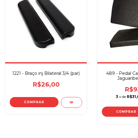
1221 - Braço inj Bilateral 3/4 (par)
489 - Pedal Ca
Jaguaribe
R$26,00
R$9
3
x de
R$31,