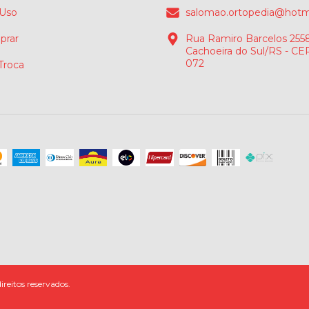
 Uso
salomao.ortopedia@hotm
rar
Rua Ramiro Barcelos 2558
Cachoeira do Sul/RS - CE
072
 Troca
reitos reservados.