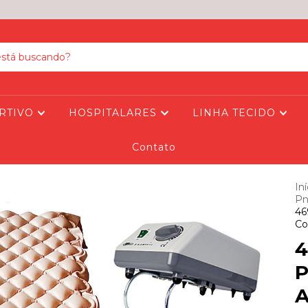
RTIVO
HOSPITALARES
LINHA TECIDO
Contato
Iní
Pn
46
Co
4
P
A