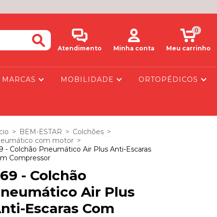
0
Atendimento
Minha conta
Meu carrinho
MARCAS
MOBILIDADE
ORTOPÉDICOS
cio
>
BEM-ESTAR
>
Colchões
>
eumático com motor
>
9 - Colchão Pneumático Air Plus Anti-Escaras
m Compressor
69 - Colchão
neumático Air Plus
nti-Escaras Com