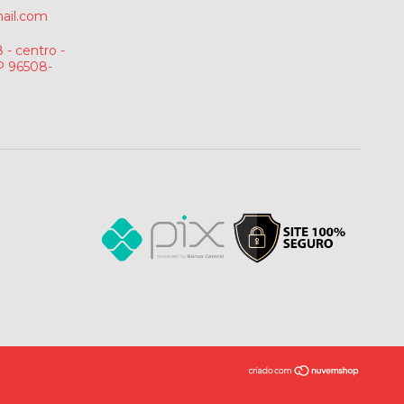
ail.com
 - centro -
P 96508-