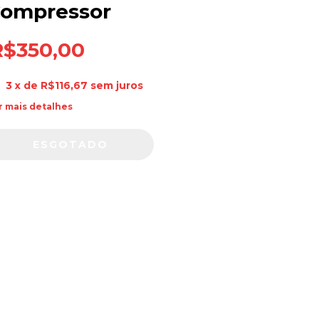
ompressor
R$350,00
3
x de
R$116,67
sem juros
r mais detalhes