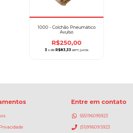
1000 - Colchão Pneumático
Avulso
R$250,00
3
x de
R$83,33
sem juros
amentos
Entre em contato
os
555196095923
 Privacidade
(51)99609.5923