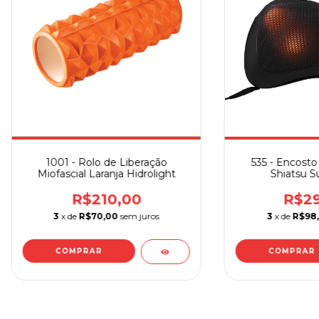
1001 - Rolo de Liberação
535 - Encost
Miofascial Laranja Hidrolight
Shiatsu 
R$210,00
R$29
3
x de
R$70,00
sem juros
3
x de
R$98