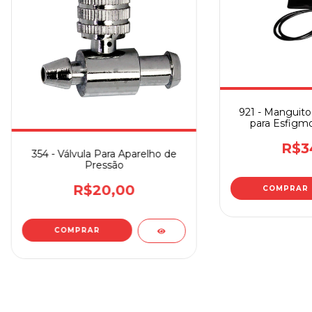
921 - Manguito
para Esfig
R$3
354 - Válvula Para Aparelho de
Pressão
R$20,00